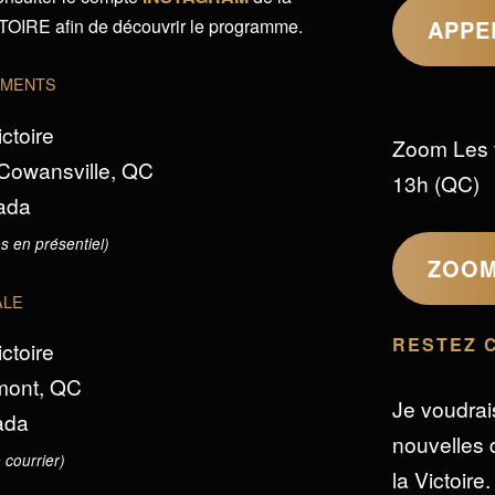
IRE afin de découvrir le programme.
APPE
EMENTS
ictoire
Zoom Les 
 Cowansville, QC
13h (QC)
ada
s en présentiel)
ZOO
ALE
RESTEZ 
ictoire
omont, QC
Je voudrai
ada
nouvelles d
 courrier)
la Victoire.