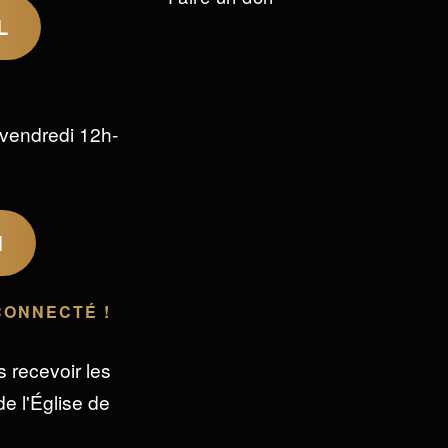
L
vendredi 12h-
M
CONNECTÉ !
s recevoir les
e l'Église de