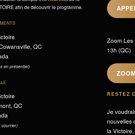
IRE afin de découvrir le programme.
APPE
EMENTS
ictoire
Zoom Les 
 Cowansville, QC
13h (QC)
ada
s en présentiel)
ZOO
ALE
RESTEZ 
ictoire
omont, QC
Je voudrai
ada
nouvelles d
 courrier)
la Victoire.