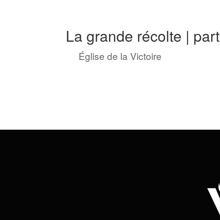
La grande récolte | part
by
Église de la Victoire
|
Juin 16, 20