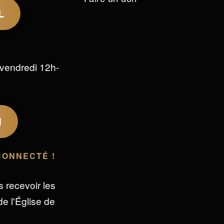
L
vendredi 12h-
M
CONNECTÉ !
s recevoir les
e l'Église de