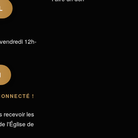
L
vendredi 12h-
M
CONNECTÉ !
s recevoir les
e l'Église de