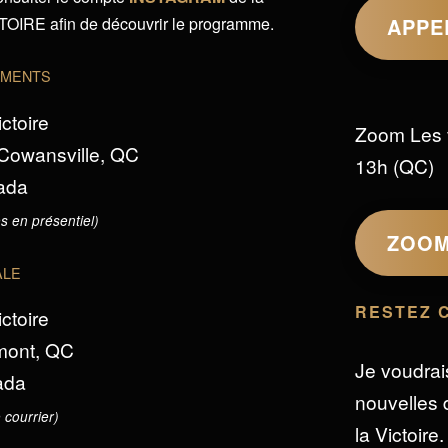
IRE afin de découvrir le programme.
APPE
EMENTS
ictoire
Zoom Les 
 Cowansville, QC
13h (QC)
ada
s en présentiel)
ZOO
ALE
RESTEZ 
ictoire
omont, QC
Je voudrai
ada
nouvelles d
 courrier)
la Victoire.