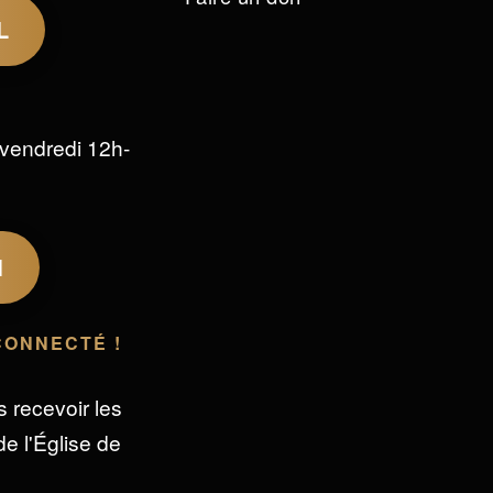
L
vendredi 12h-
M
CONNECTÉ !
s recevoir les
e l'Église de