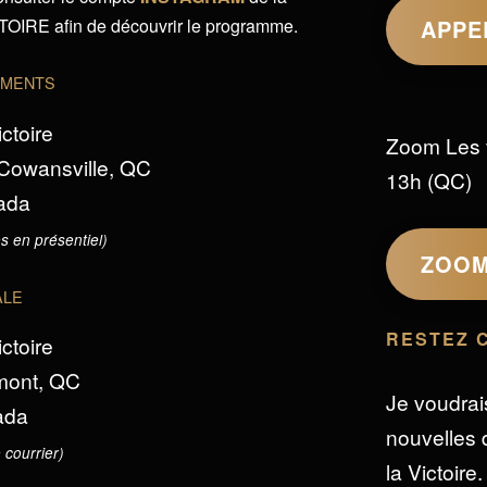
IRE afin de découvrir le programme.
APPE
EMENTS
ictoire
Zoom Les 
 Cowansville, QC
13h (QC)
ada
s en présentiel)
ZOO
ALE
RESTEZ 
ictoire
omont, QC
Je voudrai
ada
nouvelles d
 courrier)
la Victoire.