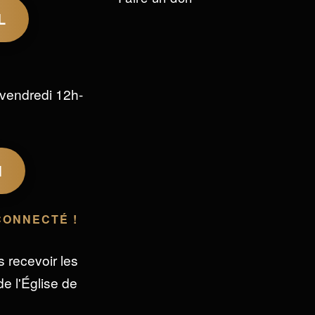
L
vendredi 12h-
M
CONNECTÉ !
s recevoir les
e l'Église de