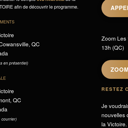
IRE afin de découvrir le programme.
APPE
EMENTS
ictoire
Zoom Les 
 Cowansville, QC
13h (QC)
ada
s en présentiel)
ZOO
ALE
RESTEZ 
ictoire
omont, QC
Je voudrai
ada
nouvelles d
 courrier)
la Victoire.