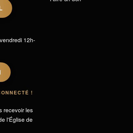
L
vendredi 12h-
M
CONNECTÉ !
s recevoir les
e l'Église de