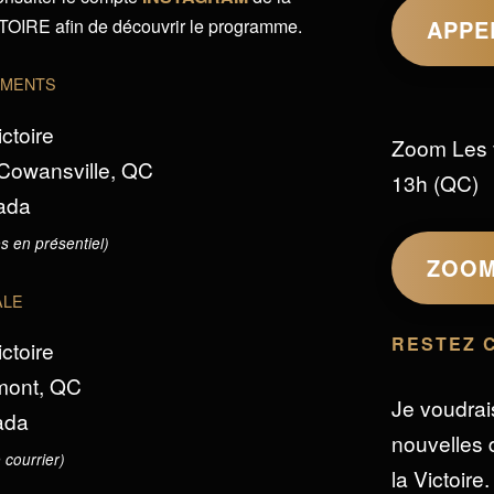
IRE afin de découvrir le programme.
APPE
EMENTS
ictoire
Zoom Les 
 Cowansville, QC
13h (QC)
ada
s en présentiel)
ZOO
ALE
RESTEZ 
ictoire
omont, QC
Je voudrai
ada
nouvelles d
 courrier)
la Victoire.