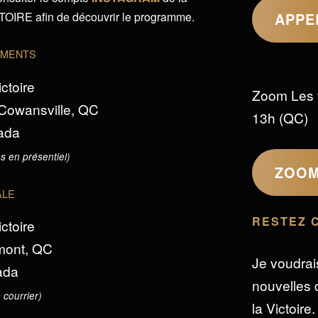
IRE afin de découvrir le programme.
APPE
EMENTS
ictoire
Zoom Les 
 Cowansville, QC
13h (QC)
ada
s en présentiel)
ZOO
ALE
RESTEZ 
ictoire
omont, QC
Je voudrai
ada
nouvelles d
 courrier)
la Victoire.