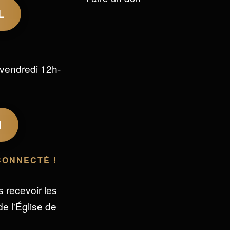
L
vendredi 12h-
M
CONNECTÉ !
s recevoir les
e l'Église de