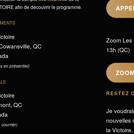
IRE afin de découvrir le programme.
APPE
EMENTS
ictoire
Zoom Les 
 Cowansville, QC
13h (QC)
ada
s en présentiel)
ZOO
ALE
RESTEZ 
ictoire
omont, QC
Je voudrai
ada
nouvelles d
 courrier)
la Victoire.