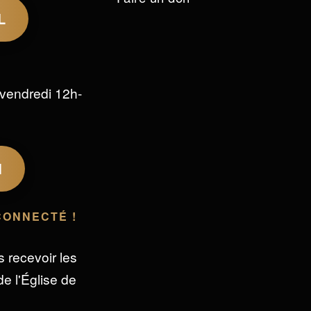
L
vendredi 12h-
M
CONNECTÉ !
s recevoir les
e l'Église de