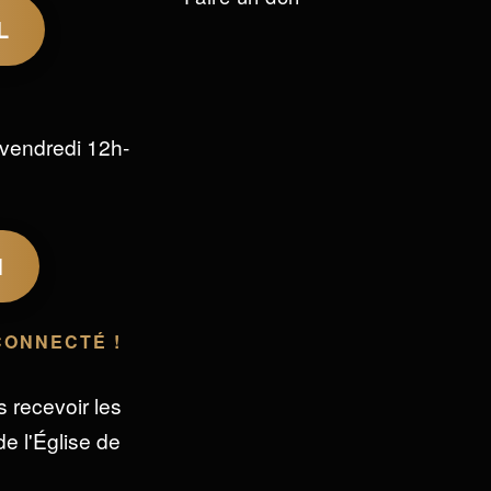
L
vendredi 12h-
M
CONNECTÉ !
s recevoir les
e l'Église de