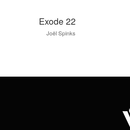
Exode 22
by
Joël Spinks
|
Mar 15, 2022