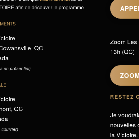
IRE afin de découvrir le programme.
APPE
EMENTS
ictoire
Zoom Les 
 Cowansville, QC
13h (QC)
ada
s en présentiel)
ZOO
ALE
RESTEZ 
ictoire
omont, QC
Je voudrai
ada
nouvelles d
 courrier)
la Victoire.