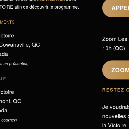
IRE afin de découvrir le programme.
APPE
EMENTS
ictoire
Zoom Les 
 Cowansville, QC
13h (QC)
ada
s en présentiel)
ZOO
ALE
RESTEZ 
ictoire
omont, QC
Je voudrai
ada
nouvelles d
 courrier)
la Victoire.