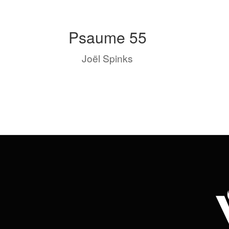
Psaume 55
by
Joël Spinks
|
Nov 4, 2022