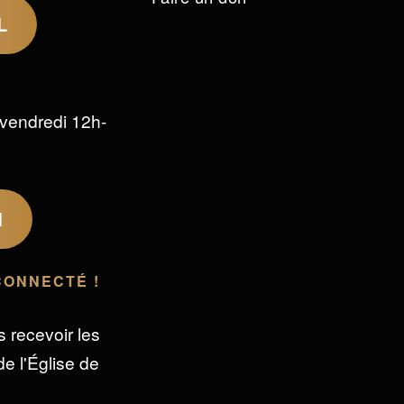
L
vendredi 12h-
M
CONNECTÉ !
s recevoir les
e l'Église de